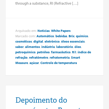
through a substance, RI (Refractive […]
Arquivado em:
Notícias
,
White Papers
Marcado com:
Automático
,
bebidas
,
Brix
,
químico
,
cosméticos
,
digital
,
eletrônico
,
óleos essenciais
,
sabor
,
alimentos
,
indústria
,
laboratório
,
óleo
,
petroquímico
,
petróleo
,
farmacêutico
,
R/I
,
índice de
refração
,
refratômetro
,
refratometria
,
Smart
Measure
,
açúcar
,
Controle de temperatura
Depoimento do