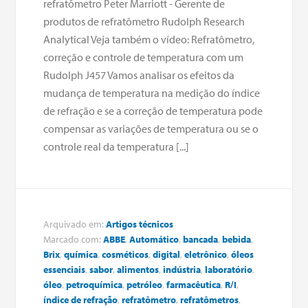
refratômetro Peter Marriott - Gerente de
produtos de refratômetro Rudolph Research
Analytical Veja também o vídeo: Refratômetro,
correção e controle de temperatura com um
Rudolph J457 Vamos analisar os efeitos da
mudança de temperatura na medição do índice
de refração e se a correção de temperatura pode
compensar as variações de temperatura ou se o
controle real da temperatura [...]
Arquivado em:
Artigos técnicos
Marcado com:
ABBE
,
Automático
,
bancada
,
bebida
,
Brix
,
química
,
cosméticos
,
digital
,
eletrônico
,
óleos
essenciais
,
sabor
,
alimentos
,
indústria
,
laboratório
,
óleo
,
petroquímica
,
petróleo
,
farmacêutica
,
R/I
,
índice de refração
,
refratômetro
,
refratômetros
,