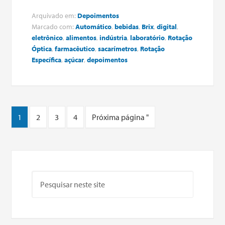
Arquivado em:
Depoimentos
Marcado com:
Automático
,
bebidas
,
Brix
,
digital
,
eletrônico
,
alimentos
,
indústria
,
laboratório
,
Rotação
Óptica
,
farmacêutico
,
sacarímetros
,
Rotação
Específica
,
açúcar
,
depoimentos
1
2
3
4
Próxima página "