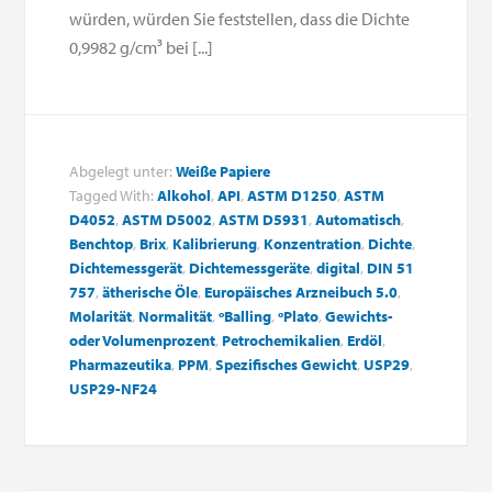
würden, würden Sie feststellen, dass die Dichte
0,9982 g/cm³ bei [...]
Abgelegt unter:
Weiße Papiere
Tagged With:
Alkohol
,
API
,
ASTM D1250
,
ASTM
D4052
,
ASTM D5002
,
ASTM D5931
,
Automatisch
,
Benchtop
,
Brix
,
Kalibrierung
,
Konzentration
,
Dichte
,
Dichtemessgerät
,
Dichtemessgeräte
,
digital
,
DIN 51
757
,
ätherische Öle
,
Europäisches Arzneibuch 5.0
,
Molarität
,
Normalität
,
ºBalling
,
ºPlato
,
Gewichts-
oder Volumenprozent
,
Petrochemikalien
,
Erdöl
,
Pharmazeutika
,
PPM
,
Spezifisches Gewicht
,
USP29
,
USP29-NF24