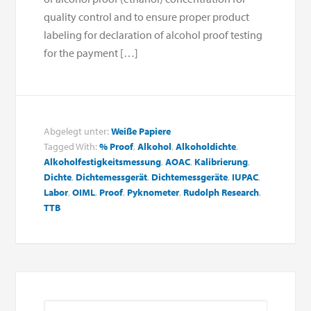
quality control and to ensure proper product
labeling for declaration of alcohol proof testing
for the payment […]
Abgelegt unter:
Weiße Papiere
Tagged With:
% Proof
,
Alkohol
,
Alkoholdichte
,
Alkoholfestigkeitsmessung
,
AOAC
,
Kalibrierung
,
Dichte
,
Dichtemessgerät
,
Dichtemessgeräte
,
IUPAC
,
Labor
,
OIML
,
Proof
,
Pyknometer
,
Rudolph Research
,
TTB