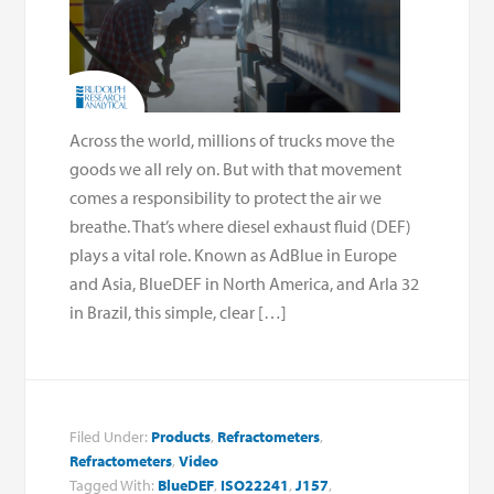
Across the world, millions of trucks move the
goods we all rely on. But with that movement
comes a responsibility to protect the air we
breathe. That’s where diesel exhaust fluid (DEF)
plays a vital role. Known as AdBlue in Europe
and Asia, BlueDEF in North America, and Arla 32
in Brazil, this simple, clear […]
Filed Under:
Products
,
Refractometers
,
Refractometers
,
Video
Tagged With:
BlueDEF
,
ISO22241
,
J157
,