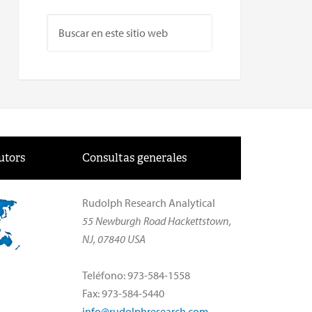
utors
Consultas generales
Rudolph Research Analytical
55 Newburgh Road Hackettstown,
NJ, 07840 USA
Teléfono: 973-584-1558
Fax: 973-584-5440
info@rudolphresearch.com