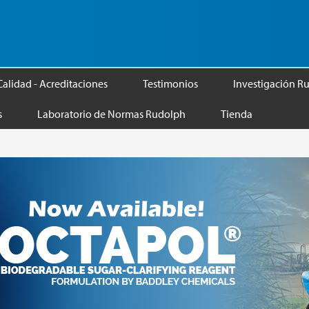
Calidad - Acreditaciones
Testimonios
Investigación R
s
Laboratorio de Normas Rudolph
Tienda