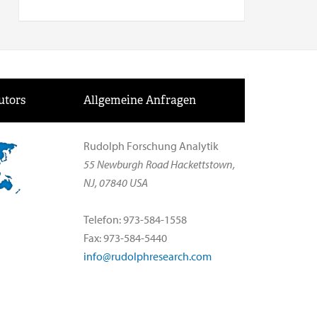
utors
Allgemeine Anfragen
Rudolph Forschung Analytik
55 Newburgh Road Hackettstown,
NJ, 07840 USA
Telefon: 973-584-1558
Fax: 973-584-5440
info@rudolphresearch.com