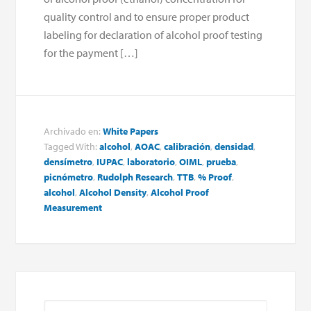
quality control and to ensure proper product
labeling for declaration of alcohol proof testing
for the payment […]
Archivado en:
White Papers
Tagged With:
alcohol
,
AOAC
,
calibración
,
densidad
,
densímetro
,
IUPAC
,
laboratorio
,
OIML
,
prueba
,
picnómetro
,
Rudolph Research
,
TTB
,
% Proof
,
alcohol
,
Alcohol Density
,
Alcohol Proof
Measurement