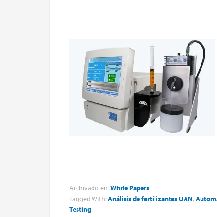
Archivado en:
White Papers
Tagged With:
Análisis de fertilizantes UAN
,
Automa
Testing