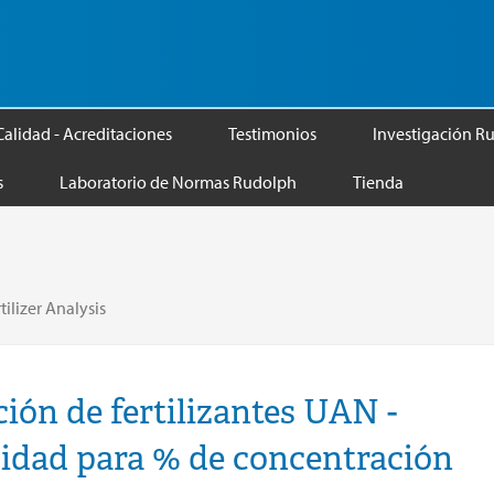
Calidad - Acreditaciones
Testimonios
Investigación R
s
Laboratorio de Normas Rudolph
Tienda
ilizer Analysis
ión de fertilizantes UAN -
sidad para % de concentración