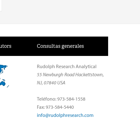
utors
Consultas generales
Rudolph Research Analytical
55 Newburgh Road Hackettstown,
NJ, 07840 USA
Teléfono: 973-584-1558
Fax: 973-584-5440
info@rudolphresearch.com