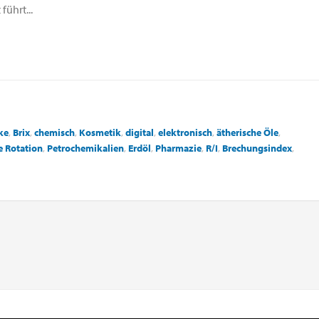
führt...
ke
,
Brix
,
chemisch
,
Kosmetik
,
digital
,
elektronisch
,
ätherische Öle
,
e Rotation
,
Petrochemikalien
,
Erdöl
,
Pharmazie
,
R/I
,
Brechungsindex
,