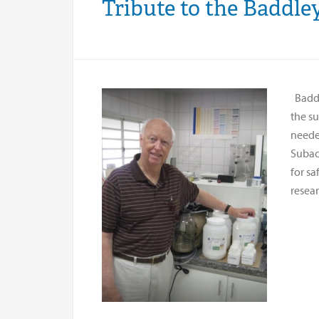
Tribute to the Baddle
Baddl
the su
neede
Subace
for sa
resea