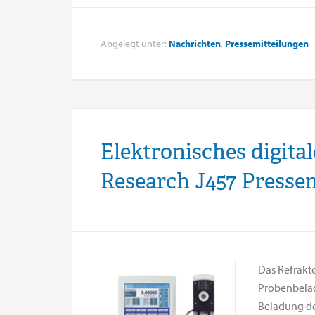
Abgelegt unter:
Nachrichten
,
Pressemitteilungen
Elektronisches digita
Research J457 Presse
Das Refrakt
Probenbelad
Beladung de