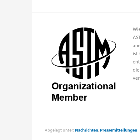
Wie
AST
ane
ist
ent
die
ver
Abgelegt unter:
Nachrichten
,
Pressemitteilungen