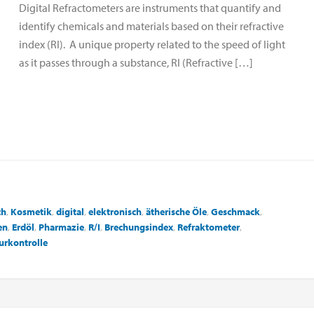
Digital Refractometers are instruments that quantify and
identify chemicals and materials based on their refractive
index (RI). A unique property related to the speed of light
as it passes through a substance, RI (Refractive […]
ch
,
Kosmetik
,
digital
,
elektronisch
,
ätherische Öle
,
Geschmack
,
en
,
Erdöl
,
Pharmazie
,
R/I
,
Brechungsindex
,
Refraktometer
,
urkontrolle