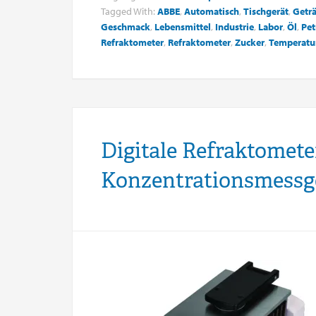
Tagged With:
ABBE
,
Automatisch
,
Tischgerät
,
Getr
Geschmack
,
Lebensmittel
,
Industrie
,
Labor
,
Öl
,
Pet
Refraktometer
,
Refraktometer
,
Zucker
,
Temperatu
Digitale Refraktometer
Konzentrationsmessg