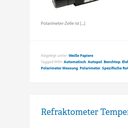
Polarimeter-Zelle ist [...]
Abgelegt unter:
Weiße Papiere
Tagged With:
Automatisch
,
Autopol
,
Benchtop
,
Ele
Polarimeter Messung
,
Polarimeter
,
Spezifische Ro
Refraktometer Temper