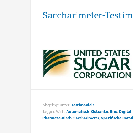
Saccharimeter-Testim
Abgelegt unter:
Testimonials
Tagged With:
Automatisch
,
Getränke
,
Brix
,
Digital
,
Pharmazeutisch
,
Saccharimeter
,
Spezifische Rotat