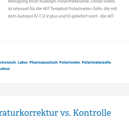
Reinigung einer Rudolph-Polarimeterzelle. Dieses Video
ist relevant für die 40T Temptrol Polarimeter-Zelle, die mit
dem Autopol IV-T, V, V plus und VI geliefert wird - die 40T
ktronisch
,
Labor
,
Pharmazeutisch
,
Polarimeter
,
Polarimeterzelle
,
tation
aturkorrektur vs. Kontrolle