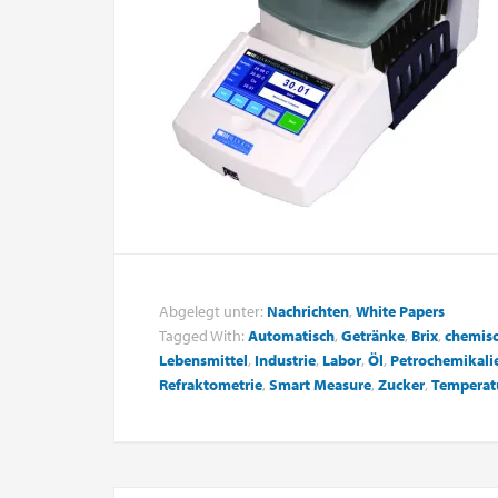
Abgelegt unter:
Nachrichten
,
White Papers
Tagged With:
Automatisch
,
Getränke
,
Brix
,
chemis
Lebensmittel
,
Industrie
,
Labor
,
Öl
,
Petrochemikali
Refraktometrie
,
Smart Measure
,
Zucker
,
Temperat