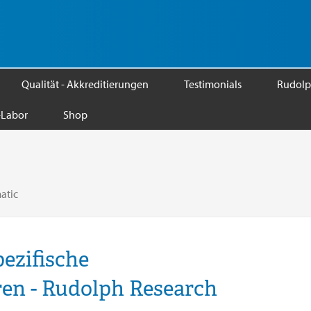
Qualität - Akkreditierungen
Testimonials
Rudolp
Labor
Shop
atic
pezifische
en - Rudolph Research