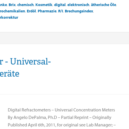
änke
,
Brix
,
chemisch
,
Kosmetik
,
digital
,
elektronisch
,
ätherische Öle
,
rochemikalien
,
Erdöl
,
Pharmazie
,
R/I
,
Brechungsindex
,
rkorrektur
 - Universal-
eräte
Digital Refractometers – Universal Concentration Meters
By Angelo DePalma, Ph.D – Partial Reprint – Originally
Published April 6th, 2011, for original see Lab Manager; –