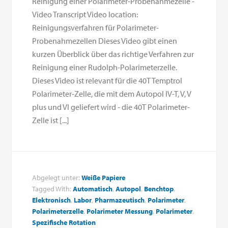
Reinigung einer Polarimeter-Probenahmezelle -
Video Transcript Video location:
Reinigungsverfahren für Polarimeter-
Probenahmezellen Dieses Video gibt einen
kurzen Überblick über das richtige Verfahren zur
Reinigung einer Rudolph-Polarimeterzelle.
Dieses Video ist relevant für die 40T Temptrol
Polarimeter-Zelle, die mit dem Autopol IV-T, V, V
plus und VI geliefert wird - die 40T Polarimeter-
Zelle ist [...]
Abgelegt unter:
Weiße Papiere
Tagged With:
Automatisch
,
Autopol
,
Benchtop
,
Elektronisch
,
Labor
,
Pharmazeutisch
,
Polarimeter
,
Polarimeterzelle
,
Polarimeter Messung
,
Polarimeter
,
Spezifische Rotation