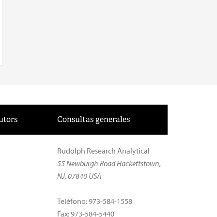
utors
Consultas generales
Rudolph Research Analytical
55 Newburgh Road Hackettstown,
NJ, 07840 USA
Teléfono: 973-584-1558
Fax: 973-584-5440