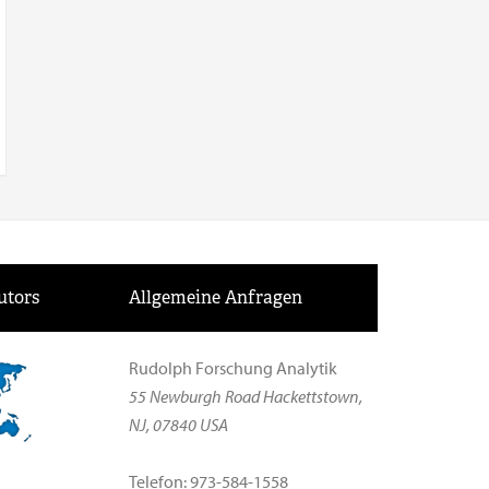
utors
Allgemeine Anfragen
Rudolph Forschung Analytik
55 Newburgh Road Hackettstown,
NJ, 07840 USA
Telefon: 973-584-1558