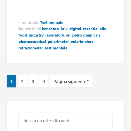
Filed Under:
Testimonials
Tagged With:
benchtop
,
Brix
,
digital
,
essential oils
,
food
,
industry
,
laboratory
,
oil
,
petro chemicals
,
pharmacuetical
,
polarimeter
,
polarimeters
,
refractometer
,
testimonials
1
2
3
4
Página siguiente "