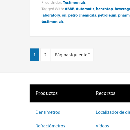
Filed Under:
Testimonials
Tagged With:
ABBE
,
Automatic
,
benchtop
,
beverag
laboratory
,
oil
,
petro chemicals
,
petroleum
,
pharma
testimonials
1
2
Página siguiente "
Productos
Recursos
Densímetros
Localizador de di
Refractómetros
Vídeos