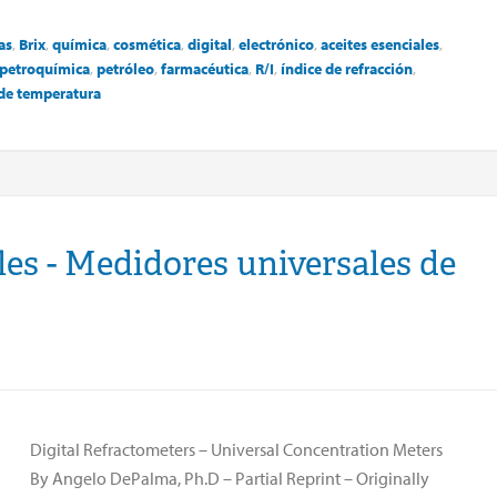
as
,
Brix
,
química
,
cosmética
,
digital
,
electrónico
,
aceites esenciales
,
petroquímica
,
petróleo
,
farmacéutica
,
R/I
,
índice de refracción
,
 de temperatura
les - Medidores universales de
Digital Refractometers – Universal Concentration Meters
By Angelo DePalma, Ph.D – Partial Reprint – Originally