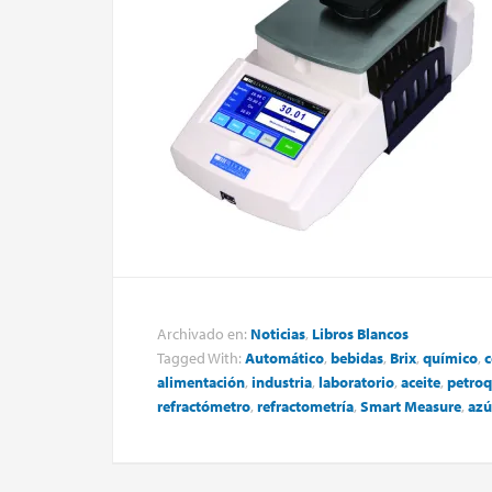
Archivado en:
Noticias
,
Libros Blancos
Tagged With:
Automático
,
bebidas
,
Brix
,
químico
,
c
alimentación
,
industria
,
laboratorio
,
aceite
,
petro
refractómetro
,
refractometría
,
Smart Measure
,
azú