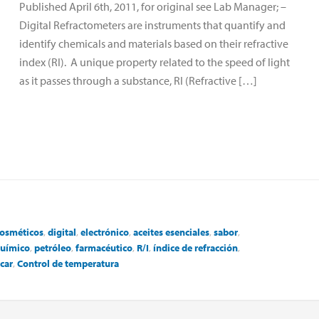
Published April 6th, 2011, for original see Lab Manager; –
Digital Refractometers are instruments that quantify and
identify chemicals and materials based on their refractive
index (RI). A unique property related to the speed of light
as it passes through a substance, RI (Refractive […]
osméticos
,
digital
,
electrónico
,
aceites esenciales
,
sabor
,
químico
,
petróleo
,
farmacéutico
,
R/I
,
índice de refracción
,
car
,
Control de temperatura