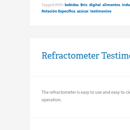
Tagged With:
bebidas
,
Brix
,
digital
,
alimentos
,
indu
Rotación Específica
,
azúcar
,
testimonios
Refractometer Testim
The refractometer is easy to use and easy to c
operation.