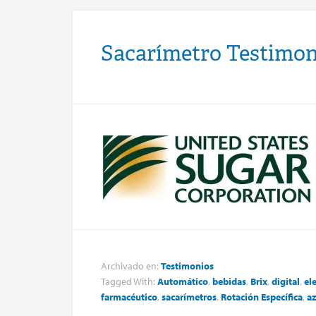
Sacarímetro Testimon
Archivado en:
Testimonios
Tagged With:
Automático
,
bebidas
,
Brix
,
digital
,
el
farmacéutico
,
sacarímetros
,
Rotación Específica
,
a