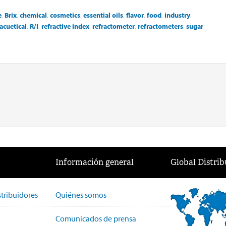
e
,
Brix
,
chemical
,
cosmetics
,
essential oils
,
flavor
,
food
,
industry
,
cuetical
,
R/I
,
refractive index
,
refractometer
,
refractometers
,
sugar
,
Información general
Global Distrib
stribuidores
Quiénes somos
Comunicados de prensa