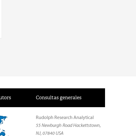
utors
Consultas generales
Rudolph Research Analytical
55 Newburgh Road Hackettstown,
NJ, 07840 USA