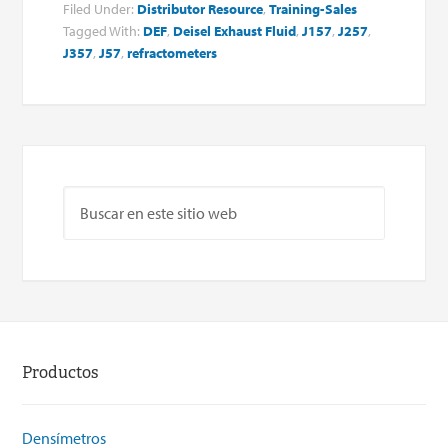
Filed Under:
Distributor Resource
,
Training-Sales
Tagged With:
DEF
,
Deisel Exhaust Fluid
,
J157
,
J257
,
J357
,
J57
,
refractometers
Productos
Densímetros