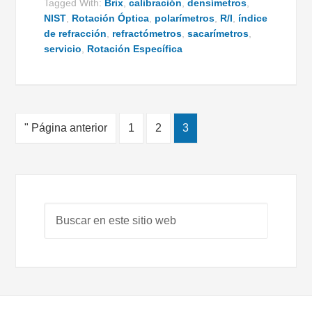
Tagged With:
Brix
,
calibración
,
densímetros
,
NIST
,
Rotación
Óptica
,
polarímetros
,
R/I
,
índice
de refracción
,
refractómetros
,
sacarímetros
,
servicio
,
Rotación Específica
" Página anterior
1
2
3