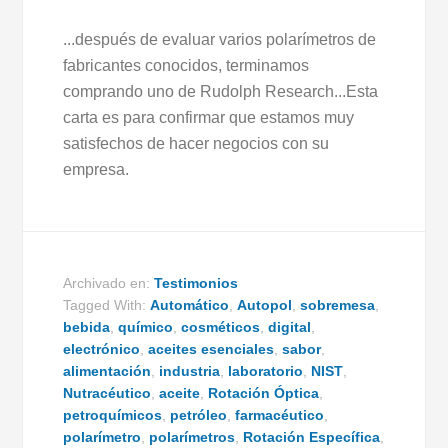
...después de evaluar varios polarímetros de
fabricantes conocidos, terminamos
comprando uno de Rudolph Research...Esta
carta es para confirmar que estamos muy
satisfechos de hacer negocios con su
empresa.
Archivado en:
Testimonios
Tagged With:
Automático
,
Autopol
,
sobremesa
,
bebida
,
químico
,
cosméticos
,
digital
,
electrónico
,
aceites esenciales
,
sabor
,
alimentación
,
industria
,
laboratorio
,
NIST
,
Nutracéutico
,
aceite
,
Rotación
Óptica
,
petroquímicos
,
petróleo
,
farmacéutico
,
polarímetro
,
polarímetros
,
Rotación Específica
,