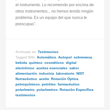
el instrumento. Lo recomiendo por encima de
otros instrumentos... no hemos tenido ningún
problema. Es un equipo del que nunca te
preocupas".
Archivado en:
Testimonios
Tagged With:
Automático
,
Autopol
,
sobremesa
,
bebida
,
químico
,
cosméticos
,
digital
,
electrónico
,
aceites esenciales
,
sabor
,
alimentación
,
industria
,
laboratorio
,
NIST
,
Nutracéutico
,
aceite
,
Rotación
Óptica
,
petroquímicos
,
petróleo
,
farmacéutico
,
polarímetro
,
polarímetros
,
Rotación Específica
,
testimonios