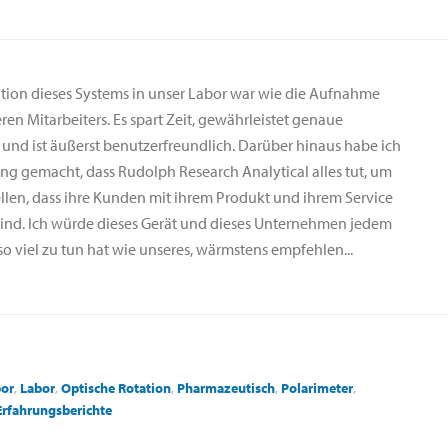
ation dieses Systems in unser Labor war wie die Aufnahme
ren Mitarbeiters. Es spart Zeit, gewährleistet genaue
 und ist äußerst benutzerfreundlich. Darüber hinaus habe ich
ung gemacht, dass Rudolph Research Analytical alles tut, um
ellen, dass ihre Kunden mit ihrem Produkt und ihrem Service
sind. Ich würde dieses Gerät und dieses Unternehmen jedem
so viel zu tun hat wie unseres, wärmstens empfehlen...
or
,
Labor
,
Optische Rotation
,
Pharmazeutisch
,
Polarimeter
,
Erfahrungsberichte