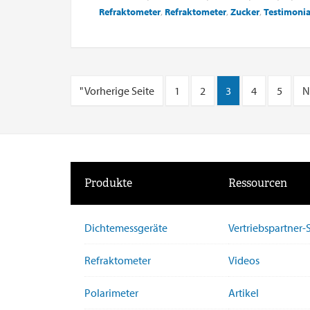
Refraktometer
,
Refraktometer
,
Zucker
,
Testimonia
" Vorherige Seite
1
2
3
4
5
N
Produkte
Ressourcen
Dichtemessgeräte
Vertriebspartner
Refraktometer
Videos
Polarimeter
Artikel