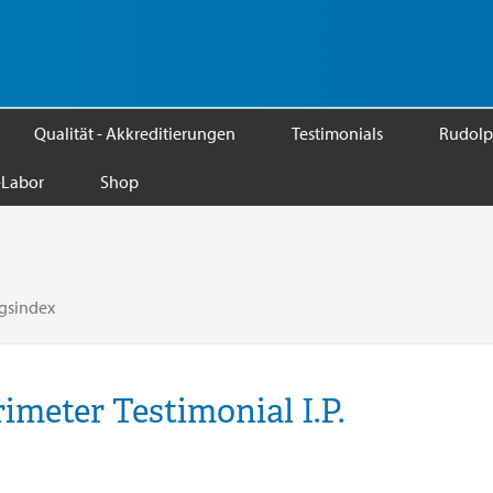
Qualität - Akkreditierungen
Testimonials
Rudolp
Labor
Shop
gsindex
imeter Testimonial I.P.