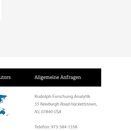
utors
Allgemeine Anfragen
Rudolph Forschung Analytik
55 Newburgh Road Hackettstown,
NJ, 07840 USA
Telefon: 973-584-1558