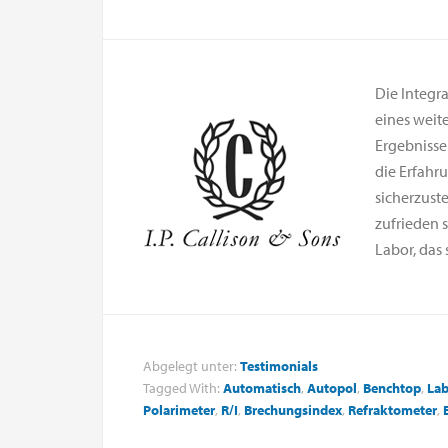
Die Integr
eines weite
Ergebnisse
die Erfahr
sicherzust
zufrieden 
Labor, das 
Abgelegt unter:
Testimonials
Tagged With:
Automatisch
,
Autopol
,
Benchtop
,
Lab
Polarimeter
,
R/I
,
Brechungsindex
,
Refraktometer
,