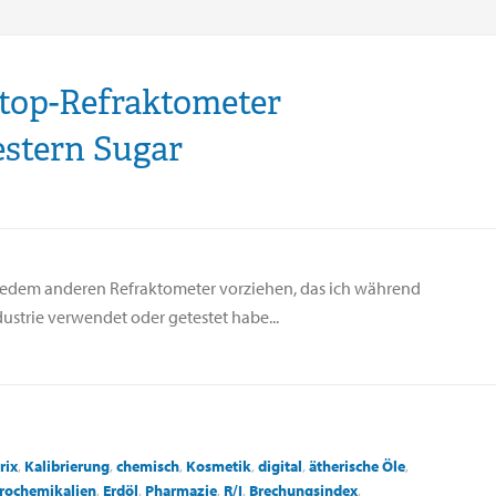
top-Refraktometer
stern Sugar
jedem anderen Refraktometer vorziehen, das ich während
dustrie verwendet oder getestet habe...
rix
,
Kalibrierung
,
chemisch
,
Kosmetik
,
digital
,
ätherische Öle
,
rochemikalien
,
Erdöl
,
Pharmazie
,
R/I
,
Brechungsindex
,