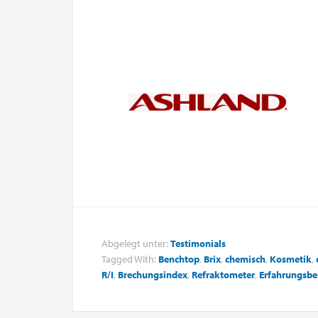
Abgelegt unter:
Testimonials
Tagged With:
Benchtop
,
Brix
,
chemisch
,
Kosmetik
,
R/I
,
Brechungsindex
,
Refraktometer
,
Erfahrungsbe