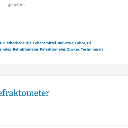
geliefert.
tik
,
ätherische Öle
,
Lebensmittel
,
Industrie
,
Labor
,
Öl
,
sindex
,
Refraktometer
,
Refraktometer
,
Zucker
,
Testimonials
efraktometer