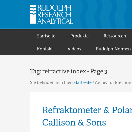
Startseite
Produkte
Ressourcen
Kontakt
Videos
Rudolph-Normen-
Tag:
refractive index
- Page 3
Sie befinden sich hier:
Startseite
/
Archiv für Brechun
Refraktometer & Polar
Callison & Sons