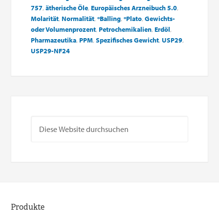
757
,
ätherische Öle
,
Europäisches Arzneibuch 5.0
,
Molarität
,
Normalität
,
ºBalling
,
ºPlato
,
Gewichts-
oder Volumenprozent
,
Petrochemikalien
,
Erdöl
,
Pharmazeutika
,
PPM
,
Spezifisches Gewicht
,
USP29
,
USP29-NF24
Produkte