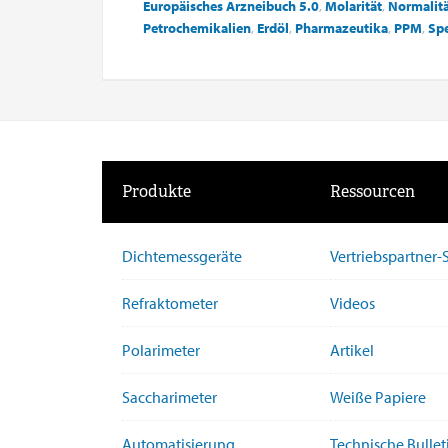
Europäisches Arzneibuch 5.0
,
Molarität
,
Normalit
Petrochemikalien
,
Erdöl
,
Pharmazeutika
,
PPM
,
Spe
Produkte
Ressourcen
Dichtemessgeräte
Vertriebspartner
Refraktometer
Videos
Polarimeter
Artikel
Saccharimeter
Weiße Papiere
Automatisierung
Technische Bullet