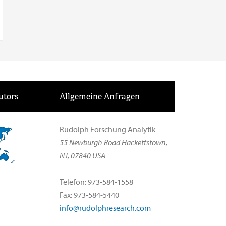
utors
Allgemeine Anfragen
Rudolph Forschung Analytik
55 Newburgh Road Hackettstown,
NJ, 07840 USA
Telefon: 973-584-1558
Fax: 973-584-5440
info@rudolphresearch.com