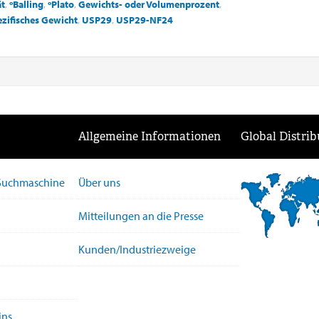
ät
,
ºBalling
,
ºPlato
,
Gewichts- oder Volumenprozent
,
zifisches Gewicht
,
USP29
,
USP29-NF24
Allgemeine Informationen
Global Distrib
-Suchmaschine
Über uns
Mitteilungen an die Presse
Kunden/Industriezweige
ins