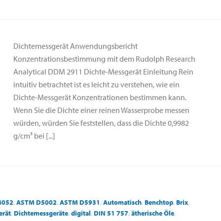
Dichtemessgerät Anwendungsbericht
Konzentrationsbestimmung mit dem Rudolph Research
Analytical DDM 2911 Dichte-Messgerät Einleitung Rein
intuitiv betrachtet ist es leicht zu verstehen, wie ein
Dichte-Messgerät Konzentrationen bestimmen kann.
Wenn Sie die Dichte einer reinen Wasserprobe messen
würden, würden Sie feststellen, dass die Dichte 0,9982
g/cm³ bei [...]
4052
,
ASTM D5002
,
ASTM D5931
,
Automatisch
,
Benchtop
,
Brix
,
erät
,
Dichtemessgeräte
,
digital
,
DIN 51 757
,
ätherische Öle
,