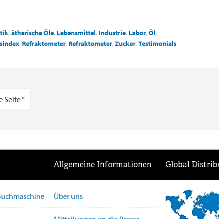
tik
,
ätherische Öle
,
Lebensmittel
,
Industrie
,
Labor
,
Öl
,
sindex
,
Refraktometer
,
Refraktometer
,
Zucker
,
Testimonials
 Seite "
Allgemeine Informationen
Global Distrib
-Suchmaschine
Über uns
Mitteilungen an die Presse