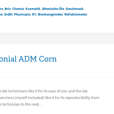
ke
,
Brix
,
Chemie
,
Kosmetik
,
ätherische Öle
,
Geschmack
,
en
,
Erdöl
,
Pharmazie
,
R/I
,
Brechungsindex
,
Refraktometer
,
monial ADM Corn
 lab technicians like it for its ease of use, and the lab
ervisors (myself included) like it for its reproducibility from
e technician to the next…