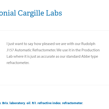
nial Cargille Labs
I just want to say how pleased we are with our Rudolph
J157 Automatic Refractometer. We use it in the Production
Lab where it is just as accurate as our standard Abbe type
refractometer.
e
,
Brix
,
laboratory
,
oil
,
R/I
,
refractive index
,
refractometer
,