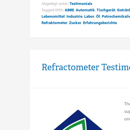
Abgelegt unter:
Testimonials
Tagged With:
ABBE
,
Automatik
,
Tischgerät
,
Geträn
Lebensmittel
,
Industrie
,
Labor
,
Öl
,
Petrochemikali
Refraktometer
,
Zucker
,
Erfahrungsberichte
Refractometer Testi
The
sup
on