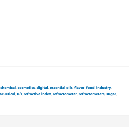
,
chemical
,
cosmetics
,
digital
,
essential oils
,
flavor
,
food
,
industry
,
cuetical
,
R/I
,
refractive index
,
refractometer
,
refractometers
,
sugar
,