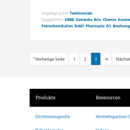
Abgelegt unter:
Testimonials
Tagged With:
ABBE
,
Getränke
,
Brix
,
Chemie
,
Kosme
Petrochemikalien
,
Erdöl
,
Pharmazie
,
R/I
,
Brechung
" Vorherige Seite
1
2
3
4
Nächste
Produkte
Ressourcen
Dichtemessgeräte
Vertriebspartner
Refraktometer
Videos