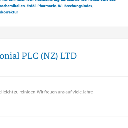
rochemikalien
,
Erdöl
,
Pharmazie
,
R/I
,
Brechungsindex
,
rkorrektur
onial PLC (NZ) LTD
leicht zu reinigen. Wir freuen uns auf viele Jahre