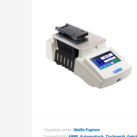
Abgelegt unter:
Weiße Papiere
Tagged With:
ABBE
,
Automatisch
,
Tischgerät
,
Getr