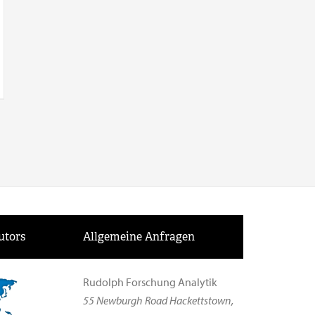
utors
Allgemeine Anfragen
Rudolph Forschung Analytik
55 Newburgh Road Hackettstown,