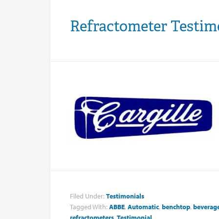
Refractometer Testimo
Filed Under:
Testimonials
Tagged With:
ABBE
,
Automatic
,
benchtop
,
beverag
refractometers
,
Testimonial