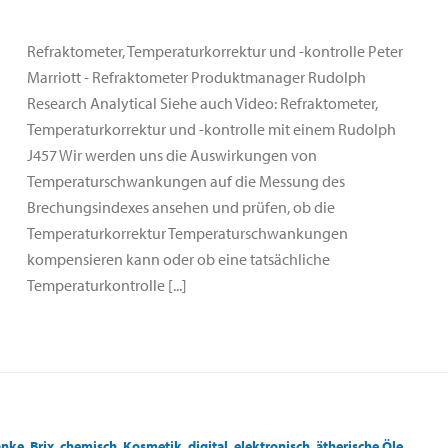
Refraktometer, Temperaturkorrektur und -kontrolle Peter
Marriott - Refraktometer Produktmanager Rudolph
Research Analytical Siehe auch Video: Refraktometer,
Temperaturkorrektur und -kontrolle mit einem Rudolph
J457 Wir werden uns die Auswirkungen von
Temperaturschwankungen auf die Messung des
Brechungsindexes ansehen und prüfen, ob die
Temperaturkorrektur Temperaturschwankungen
kompensieren kann oder ob eine tatsächliche
Temperaturkontrolle [...]
änke
,
Brix
,
chemisch
,
Kosmetik
,
digital
,
elektronisch
,
ätherische Öle
,